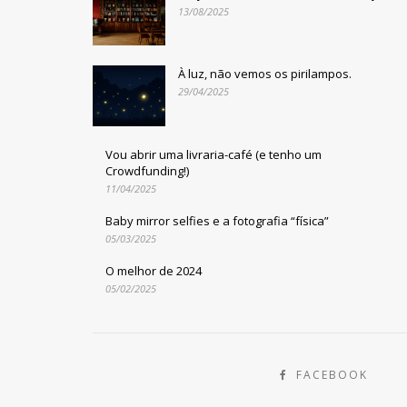
13/08/2025
À luz, não vemos os pirilampos.
29/04/2025
Vou abrir uma livraria-café (e tenho um
Crowdfunding!)
11/04/2025
Baby mirror selfies e a fotografia “física”
05/03/2025
O melhor de 2024
05/02/2025
FACEBOOK