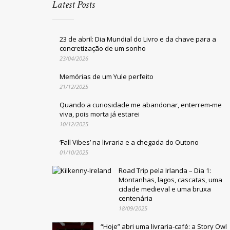
Latest Posts
23 de abril: Dia Mundial do Livro e da chave para a
concretização de um sonho
23/04/2026
Memórias de um Yule perfeito
21/12/2025
Quando a curiosidade me abandonar, enterrem-me
viva, pois morta já estarei
10/12/2025
‘Fall Vibes’ na livraria e a chegada do Outono
01/10/2025
Road Trip pela Irlanda – Dia 1:
Montanhas, lagos, cascatas, uma
cidade medieval e uma bruxa
centenária
18/09/2025
“Hoje” abri uma livraria-café: a Story Owl