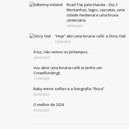
Road Trip pela Irlanda – Dia 1:
Montanhas, lagos, cascatas, uma
cidade medieval e uma bruxa
centenária
18/09/2025
“Hoje” abri uma livraria-café: a Story Owl
13/08/2025
À luz, não vemos os pirilampos.
29/04/2025
Vou abrir uma livraria-café (e tenho um
Crowdfunding!)
11/04/2025
Baby mirror selfies e a fotografia “física”
05/03/2025
O melhor de 2024
05/02/2025