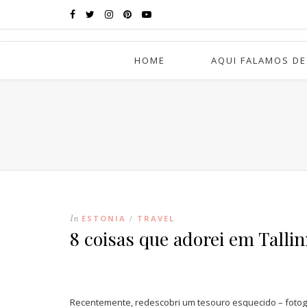
HOME
AQUI FALAMOS DE
In
ESTONIA
TRAVEL
/
8 coisas que adorei em Talli
Recentemente, redescobri um tesouro esquecido – fotogra