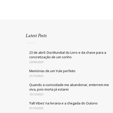
Latest Posts
23 de abril: Dia Mundial do Livro e da chave para a
concretização de um sonho
23/04/2026
Memórias de um Yule perfeito
21/12/2025
Quando a curiosidade me abandonar, enterrem-me
viva, pois morta já estarei
10/12/2025
‘Fall Vibes’ na livraria e a chegada do Outono
01/10/2025