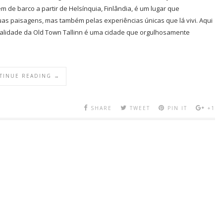
m de barco a partir de Helsínquia, Finlândia, é um lugar que
 paisagens, mas também pelas experiências únicas que lá vivi. Aqui
evalidade da Old Town Tallinn é uma cidade que orgulhosamente
TINUE READING →
SHARE
TWEET
PIN IT
+1