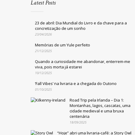
Latest Posts
23 de abril: Dia Mundial do Livro e da chave para a
concretização de um sonho
23/04/2026
Memórias de um Yule perfeito
21/12/2025
Quando a curiosidade me abandonar, enterrem-me
viva, pois morta já estarei
10/12/2025
‘Fall Vibes’ na livraria e a chegada do Outono
01/10/2025
Road Trip pela Irlanda – Dia 1:
Montanhas, lagos, cascatas, uma
cidade medieval e uma bruxa
centenária
18/09/2025
“Hoje” abri uma livraria-café: a Story Owl