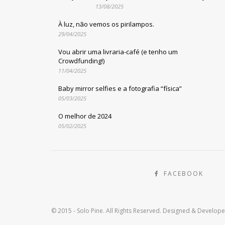
13/08/2025
À luz, não vemos os pirilampos.
29/04/2025
Vou abrir uma livraria-café (e tenho um
Crowdfunding!)
11/04/2025
Baby mirror selfies e a fotografia “física”
05/03/2025
O melhor de 2024
05/02/2025
FACEBOOK
© 2015 - Solo Pine. All Rights Reserved. Designed & Develop