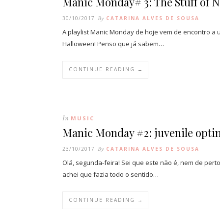
Manic Monday# 3: The Stuff of 
30/10/2017
By
CATARINA ALVES DE SOUSA
A playlist Manic Monday de hoje vem de encontro a 
Halloween! Penso que já sabem…
CONTINUE READING →
In
MUSIC
Manic Monday #2: juvenile opt
23/10/2017
By
CATARINA ALVES DE SOUSA
Olá, segunda-feira! Sei que este não é, nem de per
achei que fazia todo o sentido…
CONTINUE READING →