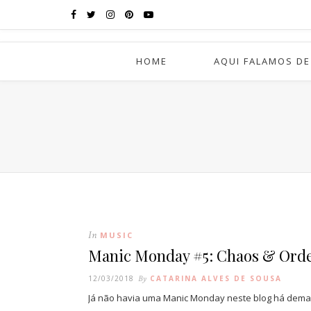
HOME
AQUI FALAMOS DE
In
MUSIC
Manic Monday #5: Chaos & Ord
12/03/2018
By
CATARINA ALVES DE SOUSA
Já não havia uma Manic Monday neste blog há demas