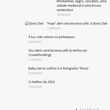
Montanhas, lagos, cascatas, uma
cidade medieval e uma bruxa
centenária
18/09/2025
“Hoje” abri uma livraria-café: a Story Owl
13/08/2025
À luz, não vemos os pirilampos.
29/04/2025
Vou abrir uma livraria-café (e tenho um
Crowdfunding!)
11/04/2025
Baby mirror selfies e a fotografia “física”
05/03/2025
O melhor de 2024
05/02/2025
FACEBOOK