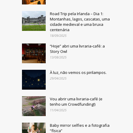
Road Trip pela Irlanda – Dia 1:
Montanhas, lagos, cascatas, uma
cidade medieval e uma bruxa
centenária
18/09/2025
“Hoje” abri uma livraria-café: a
Story Owl
13/08/2025
À luz, não vemos os pirilampos.
29/04/2025
Vou abrir uma livraria-café (e
tenho um Crowdfunding!)
11/04/2025
Baby mirror selfies e a fotografia
“física”