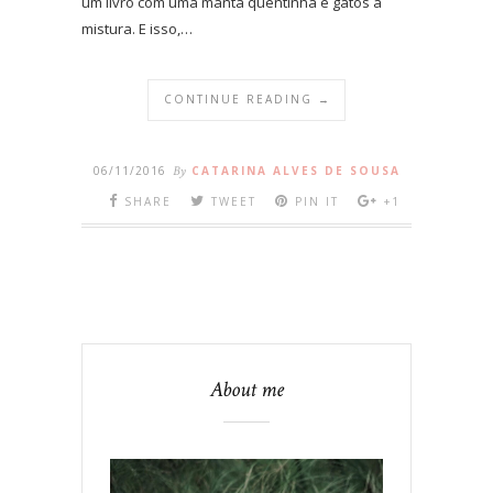
um livro com uma manta quentinha e gatos à
mistura. E isso,…
CONTINUE READING →
06/11/2016
By
CATARINA ALVES DE SOUSA
SHARE
TWEET
PIN IT
+1
About me