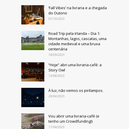
‘Fall Vibes’ na livraria e a chegada
do Outono
01/10/2025
Road Trip pela Irlanda – Dia 1:
Montanhas, lagos, cascatas, uma
cidade medieval e uma bruxa
centenária
18/09/2025
“Hoje” abri uma livraria-café: a
Story Owl
13/08/2025
À luz, não vemos os pirilampos.
29/04/2025
Vou abrir uma livraria-café (e
tenho um Crowdfunding!)
11/04/2025