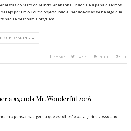
terialistas do resto do Mundo. Ahahahha E não vale a pena dizermos
 desejo por um ou outro objecto, não é verdade? Mas se há algo que
sts não se destinam a ninguém.…
TINUE READING →
SHARE
TWEET
PIN IT
+1
her a agenda Mr. Wonderful 2016
 andam a pensar na agenda que escolherão para gerir o vosso ano