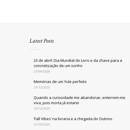
Latest Posts
23 de abril: Dia Mundial do Livro e da chave para a
concretização de um sonho
23/04/2026
Memórias de um Yule perfeito
21/12/2025
Quando a curiosidade me abandonar, enterrem-me
viva, pois morta já estarei
10/12/2025
‘Fall Vibes’ na livraria e a chegada do Outono
01/10/2025