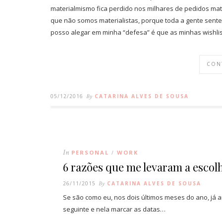
materialmismo fica perdido nos milhares de pedidos ma
que não somos materialistas, porque toda a gente sente
posso alegar em minha “defesa” é que as minhas wishli
CON
05/12/2016
By
CATARINA ALVES DE SOUSA
In
PERSONAL
WORK
/
6 razões que me levaram a escol
26/11/2015
By
CATARINA ALVES DE SOUSA
Se são como eu, nos dois últimos meses do ano, já
seguinte e nela marcar as datas…