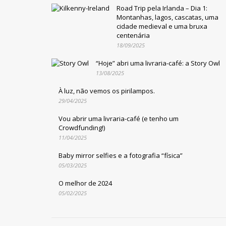
Road Trip pela Irlanda – Dia 1:
Montanhas, lagos, cascatas, uma
cidade medieval e uma bruxa
centenária
18/09/2025
“Hoje” abri uma livraria-café: a Story Owl
13/08/2025
À luz, não vemos os pirilampos.
29/04/2025
Vou abrir uma livraria-café (e tenho um
Crowdfunding!)
11/04/2025
Baby mirror selfies e a fotografia “física”
05/03/2025
O melhor de 2024
05/02/2025