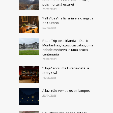
pois morta já estarei
10/12/2025
‘Fall Vibes’ na livraria e a chegada
do Outono
01/10/2025
Road Trip pela Irlanda – Dia 1:
Montanhas, lagos, cascatas, uma
cidade medieval e uma bruxa
centenária
18/09/2025
“Hoje” abri uma livraria-café: a
Story Owl
13/08/2025
À luz, não vemos os pirilampos.
29/04/2025
Vou abrir uma livraria-café (e