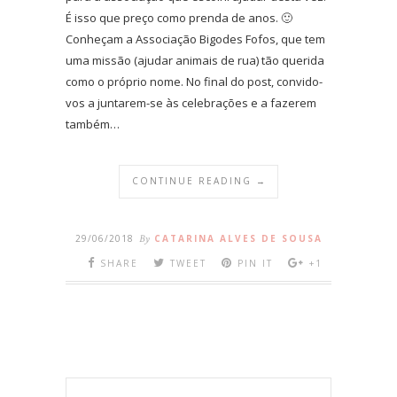
É isso que preço como prenda de anos. 🙂
Conheçam a Associação Bigodes Fofos, que tem
uma missão (ajudar animais de rua) tão querida
como o próprio nome. No final do post, convido-
vos a juntarem-se às celebrações e a fazerem
também…
CONTINUE READING →
29/06/2018
By
CATARINA ALVES DE SOUSA
SHARE
TWEET
PIN IT
+1