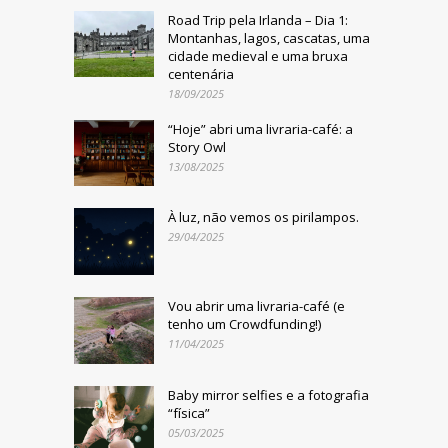
Road Trip pela Irlanda – Dia 1:
Montanhas, lagos, cascatas, uma
cidade medieval e uma bruxa
centenária
18/09/2025
“Hoje” abri uma livraria-café: a
Story Owl
13/08/2025
À luz, não vemos os pirilampos.
29/04/2025
Vou abrir uma livraria-café (e
tenho um Crowdfunding!)
11/04/2025
Baby mirror selfies e a fotografia
“física”
05/03/2025