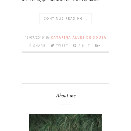
CONTINUE READING →
16/07/2016
By
CATARINA ALVES DE SOUSA
SHARE
TWEET
PIN IT
+1
About me