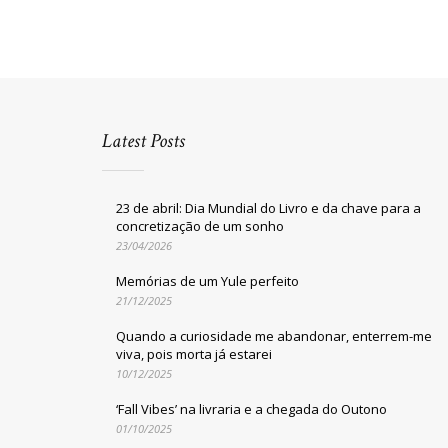
Latest Posts
23 de abril: Dia Mundial do Livro e da chave para a
concretização de um sonho
23/04/2026
Memórias de um Yule perfeito
21/12/2025
Quando a curiosidade me abandonar, enterrem-me
viva, pois morta já estarei
10/12/2025
‘Fall Vibes’ na livraria e a chegada do Outono
01/10/2025