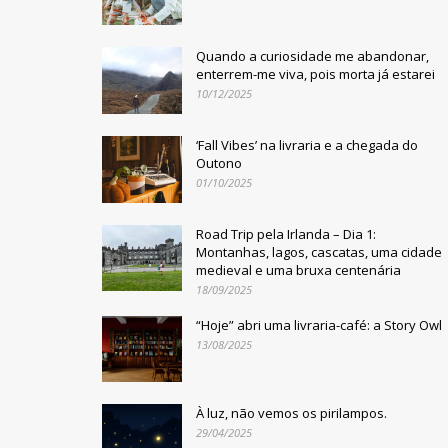
Quando a curiosidade me abandonar,
enterrem-me viva, pois morta já estarei
10/12/2025
‘Fall Vibes’ na livraria e a chegada do
Outono
01/10/2025
Road Trip pela Irlanda – Dia 1:
Montanhas, lagos, cascatas, uma cidade
medieval e uma bruxa centenária
18/09/2025
“Hoje” abri uma livraria-café: a Story Owl
13/08/2025
À luz, não vemos os pirilampos.
29/04/2025