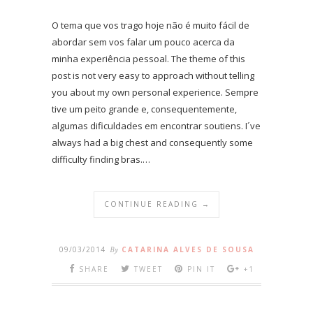
O tema que vos trago hoje não é muito fácil de
abordar sem vos falar um pouco acerca da
minha experiência pessoal. The theme of this
post is not very easy to approach without telling
you about my own personal experience. Sempre
tive um peito grande e, consequentemente,
algumas dificuldades em encontrar soutiens. I´ve
always had a big chest and consequently some
difficulty finding bras.…
CONTINUE READING →
09/03/2014
By
CATARINA ALVES DE SOUSA
SHARE
TWEET
PIN IT
+1