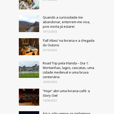
Quando a curiosidade me
abandonar, enterrem-me viva,
pois morta já estarei
10/12/2025
‘Fall Vibes’ na livraria e a chegada
do Outono
01/10/2025
Road Trip pela Irlanda – Dia 1:
Montanhas, lagos, cascatas, uma
cidade medieval e uma bruxa
centenária
18/09/2025
“Hoje” abri uma livraria-café: a
Story Owl
13/08/2025
À luz, não vemos os pirilampos.