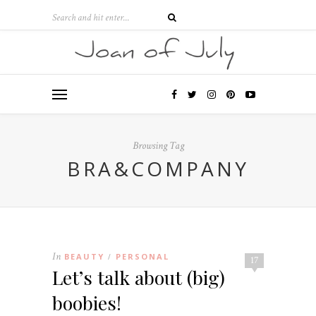
Browsing Tag
BRA&COMPANY
In
BEAUTY
PERSONAL
/
17
Let’s talk about (big)
boobies!