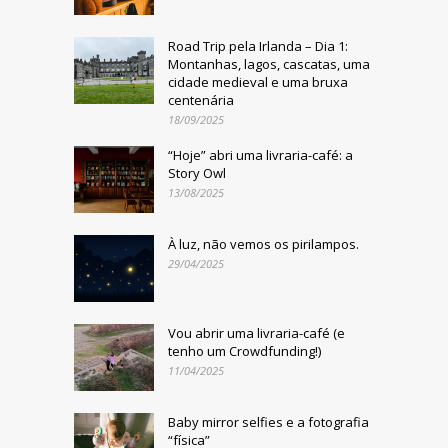
Road Trip pela Irlanda – Dia 1:
Montanhas, lagos, cascatas, uma
cidade medieval e uma bruxa
centenária
18/09/2025
“Hoje” abri uma livraria-café: a
Story Owl
13/08/2025
À luz, não vemos os pirilampos.
29/04/2025
Vou abrir uma livraria-café (e
tenho um Crowdfunding!)
11/04/2025
Baby mirror selfies e a fotografia
“física”