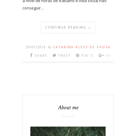
a nível de horas de trabalho e vida social não
conseguir…
CONTINUE READING →
29/01/2015
By
CATARINA ALVES DE SOUSA
SHARE
TWEET
PIN IT
+1
About me