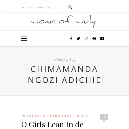
Browsing Tag
CHIMAMANDA
NGOZI ADICHIE
In
CULTURE
PERSONAL
WORK
/
/
3
O Girls Lean In de