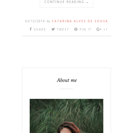
CONTINUE READING →
02/12/2014
By
CATARINA ALVES DE SOUSA
SHARE
TWEET
PIN IT
+1
About me