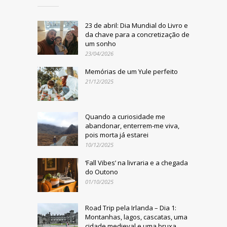
23 de abril: Dia Mundial do Livro e
da chave para a concretização de
um sonho
23/04/2026
Memórias de um Yule perfeito
21/12/2025
Quando a curiosidade me
abandonar, enterrem-me viva,
pois morta já estarei
10/12/2025
‘Fall Vibes’ na livraria e a chegada
do Outono
01/10/2025
Road Trip pela Irlanda – Dia 1:
Montanhas, lagos, cascatas, uma
cidade medieval e uma bruxa