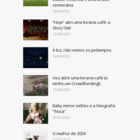
centenária
18/09/2025
“Hoje” abri uma livraria-café: a
Story Owl
13/08/2025
À luz, não vemos os pirilampos.
29/04/2025
Vou abrir uma livraria-café (e
tenho um Crowdfunding!)
11/04/2025
Baby mirror selfies e a fotografia
“física”
05/03/2025
O melhor de 2024
05/02/2025