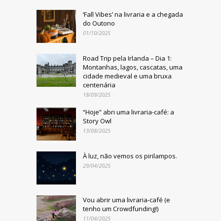
‘Fall Vibes’ na livraria e a chegada
do Outono
01/10/2025
Road Trip pela Irlanda – Dia 1:
Montanhas, lagos, cascatas, uma
cidade medieval e uma bruxa
centenária
18/09/2025
“Hoje” abri uma livraria-café: a
Story Owl
13/08/2025
À luz, não vemos os pirilampos.
29/04/2025
Vou abrir uma livraria-café (e
tenho um Crowdfunding!)
11/04/2025