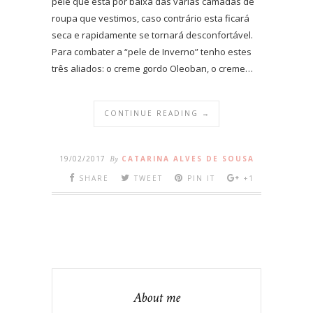
pele que está por baixa das várias camadas de
roupa que vestimos, caso contrário esta ficará
seca e rapidamente se tornará desconfortável.
Para combater a “pele de Inverno” tenho estes
três aliados: o creme gordo Oleoban, o creme…
CONTINUE READING →
19/02/2017
By
CATARINA ALVES DE SOUSA
SHARE
TWEET
PIN IT
+1
About me