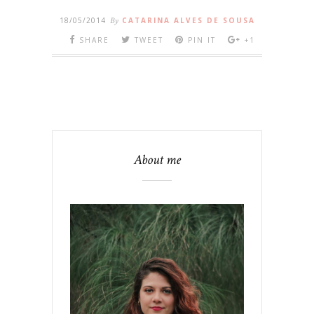
18/05/2014
By
CATARINA ALVES DE SOUSA
SHARE
TWEET
PIN IT
+1
About me