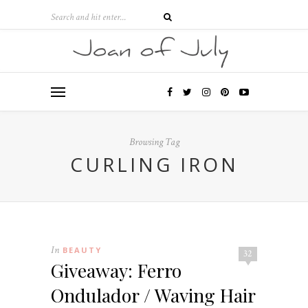
Browsing Tag
CURLING IRON
In
BEAUTY
32
Giveaway: Ferro
Ondulador / Waving Hair