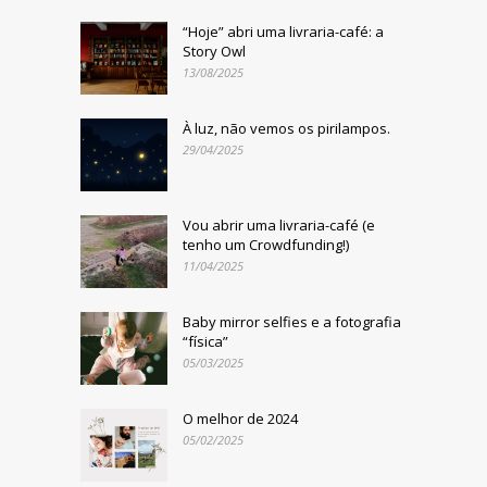
“Hoje” abri uma livraria-café: a
Story Owl
13/08/2025
À luz, não vemos os pirilampos.
29/04/2025
Vou abrir uma livraria-café (e
tenho um Crowdfunding!)
11/04/2025
Baby mirror selfies e a fotografia
“física”
05/03/2025
O melhor de 2024
05/02/2025