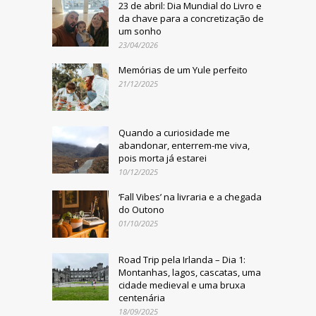
23 de abril: Dia Mundial do Livro e
da chave para a concretização de
um sonho
23/04/2026
Memórias de um Yule perfeito
21/12/2025
Quando a curiosidade me
abandonar, enterrem-me viva,
pois morta já estarei
10/12/2025
‘Fall Vibes’ na livraria e a chegada
do Outono
01/10/2025
Road Trip pela Irlanda – Dia 1:
Montanhas, lagos, cascatas, uma
cidade medieval e uma bruxa
centenária
18/09/2025