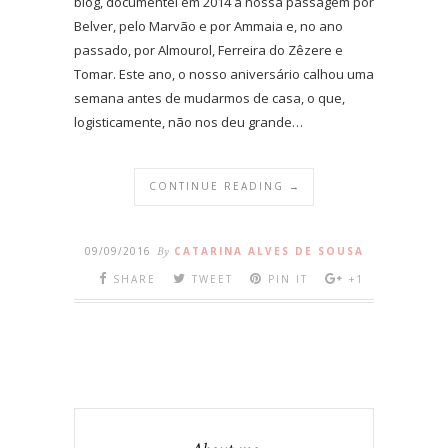
blog, documentei em 2014 a nossa passagem por
Belver, pelo Marvão e por Ammaia e, no ano
passado, por Almourol, Ferreira do Zêzere e
Tomar. Este ano, o nosso aniversário calhou uma
semana antes de mudarmos de casa, o que,
logisticamente, não nos deu grande…
CONTINUE READING →
09/09/2016
By
CATARINA ALVES DE SOUSA
SHARE
TWEET
PIN IT
+1