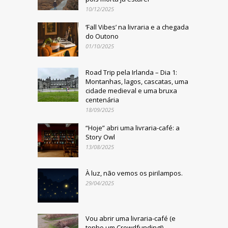
10/12/2025
‘Fall Vibes’ na livraria e a chegada
do Outono
01/10/2025
Road Trip pela Irlanda – Dia 1:
Montanhas, lagos, cascatas, uma
cidade medieval e uma bruxa
centenária
18/09/2025
“Hoje” abri uma livraria-café: a
Story Owl
13/08/2025
À luz, não vemos os pirilampos.
29/04/2025
Vou abrir uma livraria-café (e
tenho um Crowdfunding!)