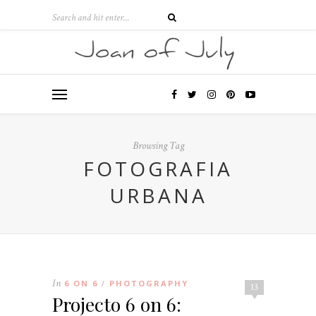
Browsing Tag
FOTOGRAFIA
URBANA
In
6 ON 6
PHOTOGRAPHY
/
13
Projecto 6 on 6: