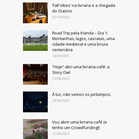
‘Fall Vibes’ na livraria e a chegada
do Outono
01/10/2025
Road Trip pela Irlanda – Dia 1:
Montanhas, lagos, cascatas, uma
cidade medieval e uma bruxa
centenária
18/09/2025
“Hoje” abri uma livraria-café: a
Story Owl
13/08/2025
À luz, não vemos os pirilampos.
29/04/2025
Vou abrir uma livraria-café (e
tenho um Crowdfunding!)
11/04/2025