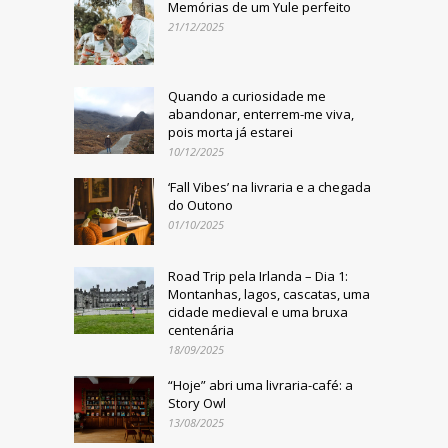
Memórias de um Yule perfeito
21/12/2025
Quando a curiosidade me
abandonar, enterrem-me viva,
pois morta já estarei
10/12/2025
‘Fall Vibes’ na livraria e a chegada
do Outono
01/10/2025
Road Trip pela Irlanda – Dia 1:
Montanhas, lagos, cascatas, uma
cidade medieval e uma bruxa
centenária
18/09/2025
“Hoje” abri uma livraria-café: a
Story Owl
13/08/2025