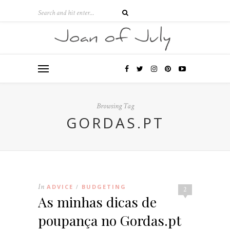
Browsing Tag
GORDAS.PT
In
ADVICE
BUDGETING
/
2
As minhas dicas de
poupança no Gordas.pt