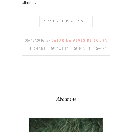
último…
CONTINUE READING →
06/12/2016
By
CATARINA ALVES DE SOUSA
SHARE
TWEET
PIN IT
+1
About me