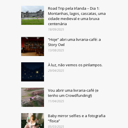
Road Trip pela Irlanda – Dia 1:
Montanhas, lagos, cascatas, uma
cidade medieval e uma bruxa
centenária
18/09/2025
“Hoje” abri uma livraria-café: a
Story Owl
13/08/2025
À luz, não vemos os pirilampos.
29/04/2025
Vou abrir uma livraria-café (e
tenho um Crowdfunding!)
11/04/2025
Baby mirror selfies e a fotografia
“física”
05/03/2025