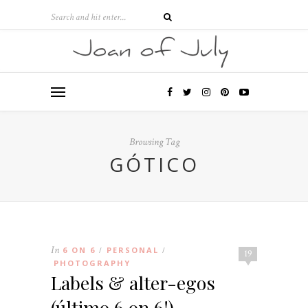
Browsing Tag
GÓTICO
In
6 ON 6
PERSONAL
/
/
19
PHOTOGRAPHY
Labels & alter-egos
(último 6 on 6!)