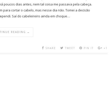
há poucos dias antes, nem tal coisa me passava pela cabeça.
 para cortar o cabelo, mas nesse dia não. Tomei a decisão
pendi. Saí do cabeleireiro ainda em choque…
TINUE READING →
SHARE
TWEET
PIN IT
+1