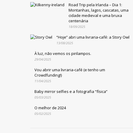
Road Trip pela Irlanda – Dia 1:
Montanhas, lagos, cascatas, uma
cidade medieval e uma bruxa
centenária
18/09/2025
“Hoje” abri uma livraria-café: a Story Owl
13/08/2025
À luz, não vemos os pirilampos.
29/04/2025
Vou abrir uma livraria-café (e tenho um
Crowdfunding!)
11/04/2025
Baby mirror selfies e a fotografia “física”
05/03/2025
O melhor de 2024
05/02/2025