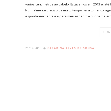
vários centímetros ao cabelo. Estávamos em 2013 e, até 
Normalmente preciso de muito tempo para tomar coragem
espontaneamente e – para meu espanto – nunca me arre
CON
26/07/2015
By
CATARINA ALVES DE SOUSA