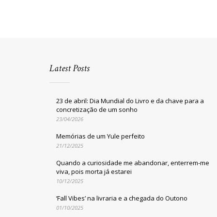
Latest Posts
23 de abril: Dia Mundial do Livro e da chave para a
concretização de um sonho
23/04/2026
Memórias de um Yule perfeito
21/12/2025
Quando a curiosidade me abandonar, enterrem-me
viva, pois morta já estarei
10/12/2025
‘Fall Vibes’ na livraria e a chegada do Outono
01/10/2025