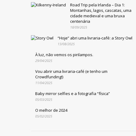
Road Trip pela Irlanda – Dia 1:
Montanhas, lagos, cascatas, uma
cidade medieval e uma bruxa
centenária
18/09/2025
“Hoje” abri uma livraria-café: a Story Owl
13/08/2025
À luz, não vemos os pirilampos.
29/04/2025
Vou abrir uma livraria-café (e tenho um
Crowdfunding!)
11/04/2025
Baby mirror selfies e a fotografia “física”
05/03/2025
O melhor de 2024
05/02/2025