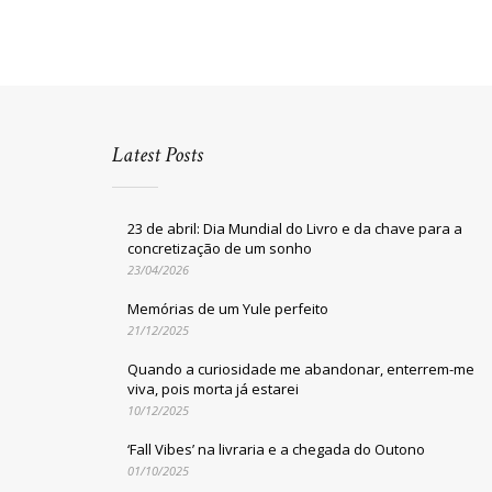
Latest Posts
23 de abril: Dia Mundial do Livro e da chave para a
concretização de um sonho
23/04/2026
Memórias de um Yule perfeito
21/12/2025
Quando a curiosidade me abandonar, enterrem-me
viva, pois morta já estarei
10/12/2025
‘Fall Vibes’ na livraria e a chegada do Outono
01/10/2025