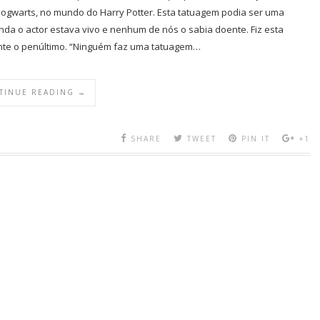
Hogwarts, no mundo do Harry Potter. Esta tatuagem podia ser uma
da o actor estava vivo e nenhum de nós o sabia doente. Fiz esta
ente o penúltimo. “Ninguém faz uma tatuagem…
TINUE READING →
SHARE
TWEET
PIN IT
+1