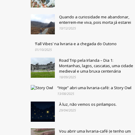
Quando a curiosidade me abandonar,
enterrem-me viva, pois morta já estarei
10/12/2025
‘Fall Vibes’ na livraria e a chegada do Outono
01/10/2025
Road Trip pela Irlanda – Dia 1:
Montanhas, lagos, cascatas, uma cidade
medieval e uma bruxa centenária
18/09/2025
“Hoje” abri uma livraria-café: a Story Owl
13/08/2025
À luz, não vemos os pirilampos.
29/04/2025
Vou abrir uma livraria-café (e tenho um