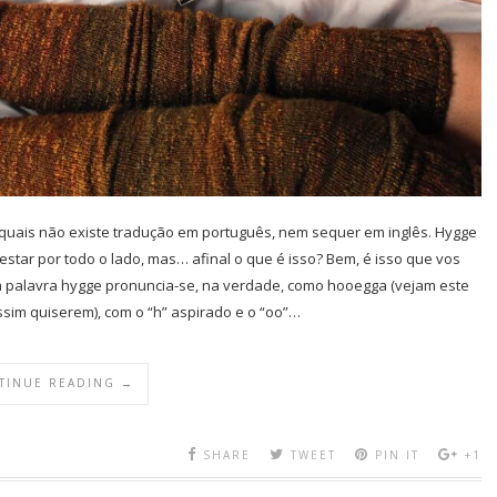
 quais não existe tradução em português, nem sequer em inglês. Hygge
tar por todo o lado, mas… afinal o que é isso? Bem, é isso que vos
 a palavra hygge pronuncia-se, na verdade, como hooegga (vejam este
ssim quiserem), com o “h” aspirado e o “oo”…
TINUE READING →
SHARE
TWEET
PIN IT
+1