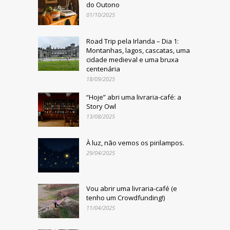
do Outono
01/10/2025
Road Trip pela Irlanda – Dia 1:
Montanhas, lagos, cascatas, uma
cidade medieval e uma bruxa
centenária
18/09/2025
“Hoje” abri uma livraria-café: a
Story Owl
13/08/2025
À luz, não vemos os pirilampos.
29/04/2025
Vou abrir uma livraria-café (e
tenho um Crowdfunding!)
11/04/2025