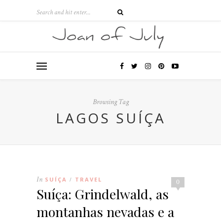
Browsing Tag
LAGOS SUÍÇA
In
SUÍÇA
TRAVEL
/
0
Suíça: Grindelwald, as
montanhas nevadas e a