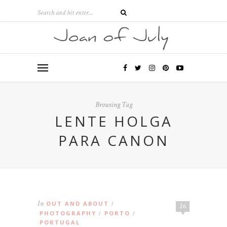
Browsing Tag
LENTE HOLGA
PARA CANON
In
OUT AND ABOUT
/
26
PHOTOGRAPHY
PORTO
/
/
PORTUGAL