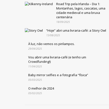
Road Trip pela Irlanda – Dia 1:
Montanhas, lagos, cascatas, uma
cidade medieval e uma bruxa
centenária
18/09/2025
“Hoje” abri uma livraria-café: a Story Owl
13/08/2025
À luz, não vemos os pirilampos.
29/04/2025
Vou abrir uma livraria-café (e tenho um
Crowdfunding!)
11/04/2025
Baby mirror selfies e a fotografia “física”
05/03/2025
O melhor de 2024
05/02/2025