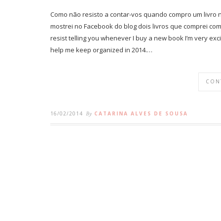
Como não resisto a contar-vos quando compro um livro
mostrei no Facebook do blog dois livros que comprei com 
resist telling you whenever I buy a new book I’m very ex
help me keep organized in 2014.…
CON
16/02/2014
By
CATARINA ALVES DE SOUSA