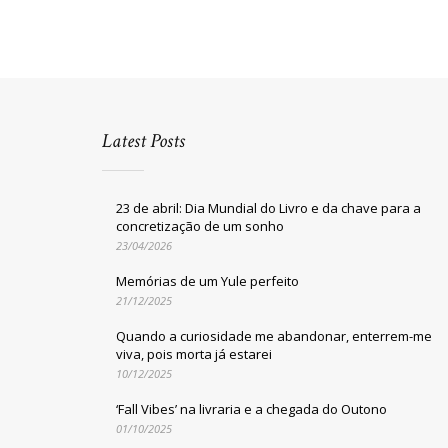
Latest Posts
23 de abril: Dia Mundial do Livro e da chave para a
concretização de um sonho
23/04/2026
Memórias de um Yule perfeito
21/12/2025
Quando a curiosidade me abandonar, enterrem-me
viva, pois morta já estarei
10/12/2025
‘Fall Vibes’ na livraria e a chegada do Outono
01/10/2025