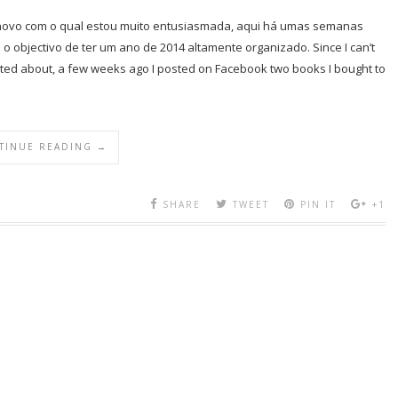
 novo com o qual estou muito entusiasmada, aqui há umas semanas
o objectivo de ter um ano de 2014 altamente organizado. Since I can’t
cited about, a few weeks ago I posted on Facebook two books I bought to
TINUE READING →
SHARE
TWEET
PIN IT
+1