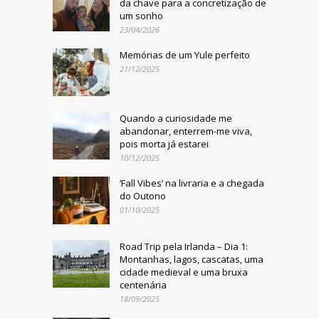
da chave para a concretização de
um sonho
23/04/2026
Memórias de um Yule perfeito
21/12/2025
Quando a curiosidade me
abandonar, enterrem-me viva,
pois morta já estarei
10/12/2025
‘Fall Vibes’ na livraria e a chegada
do Outono
01/10/2025
Road Trip pela Irlanda – Dia 1:
Montanhas, lagos, cascatas, uma
cidade medieval e uma bruxa
centenária
18/09/2025