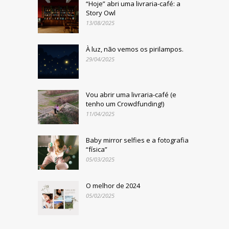
“Hoje” abri uma livraria-café: a
Story Owl
13/08/2025
À luz, não vemos os pirilampos.
29/04/2025
Vou abrir uma livraria-café (e
tenho um Crowdfunding!)
11/04/2025
Baby mirror selfies e a fotografia
“física”
05/03/2025
O melhor de 2024
05/02/2025