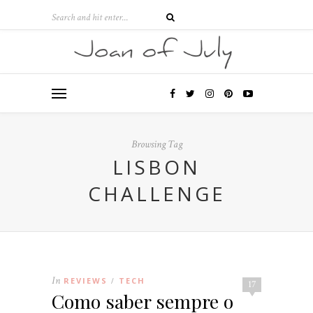
Browsing Tag
LISBON
CHALLENGE
In
REVIEWS
TECH
/
17
Como saber sempre o