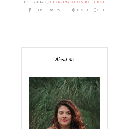
03/02/2014
By
CATARINA ALVES DE SOUSA
SHARE
TWEET
PIN IT
+1
About me