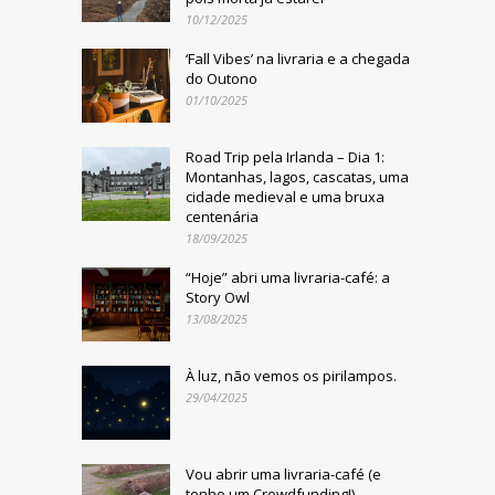
10/12/2025
‘Fall Vibes’ na livraria e a chegada
do Outono
01/10/2025
Road Trip pela Irlanda – Dia 1:
Montanhas, lagos, cascatas, uma
cidade medieval e uma bruxa
centenária
18/09/2025
“Hoje” abri uma livraria-café: a
Story Owl
13/08/2025
À luz, não vemos os pirilampos.
29/04/2025
Vou abrir uma livraria-café (e
tenho um Crowdfunding!)