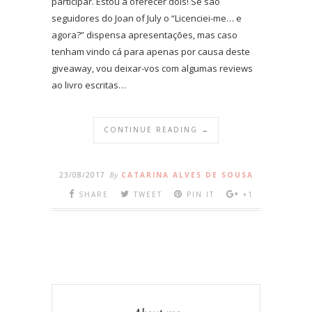
participar. Estou a oferecer dois! Se são
seguidores do Joan of July o “Licenciei-me… e
agora?” dispensa apresentações, mas caso
tenham vindo cá para apenas por causa deste
giveaway, vou deixar-vos com algumas reviews
ao livro escritas…
CONTINUE READING →
23/08/2017
By
CATARINA ALVES DE SOUSA
SHARE
TWEET
PIN IT
+1