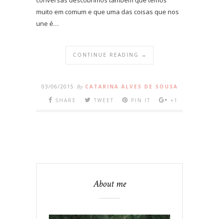
muito em comum e que uma das coisas que nos
une é…
CONTINUE READING →
03/06/2015
By
CATARINA ALVES DE SOUSA
SHARE
TWEET
PIN IT
+1
About me