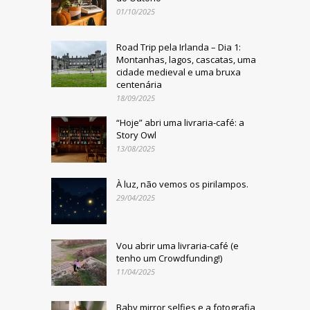
01/10/2025
Road Trip pela Irlanda – Dia 1:
Montanhas, lagos, cascatas, uma
cidade medieval e uma bruxa
centenária
18/09/2025
“Hoje” abri uma livraria-café: a
Story Owl
13/08/2025
À luz, não vemos os pirilampos.
29/04/2025
Vou abrir uma livraria-café (e
tenho um Crowdfunding!)
11/04/2025
Baby mirror selfies e a fotografia