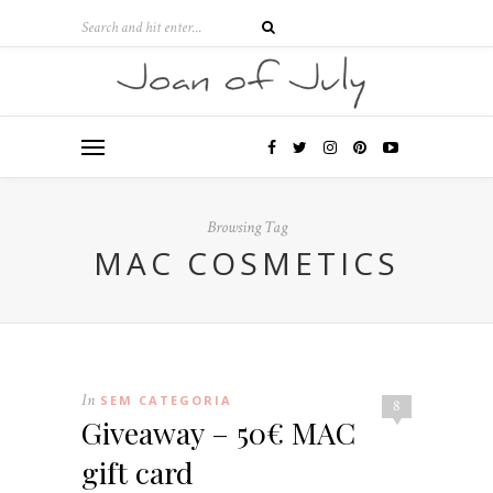
Browsing Tag
MAC COSMETICS
In
SEM CATEGORIA
8
Giveaway – 50€ MAC
gift card