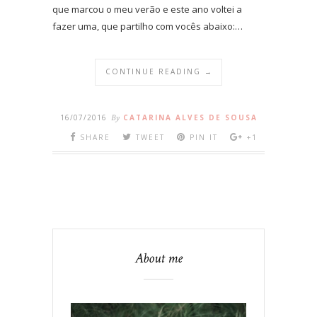
que marcou o meu verão e este ano voltei a
fazer uma, que partilho com vocês abaixo:…
CONTINUE READING →
16/07/2016
By
CATARINA ALVES DE SOUSA
SHARE
TWEET
PIN IT
+1
About me