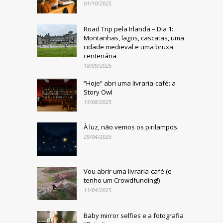
01/10/2025
Road Trip pela Irlanda – Dia 1:
Montanhas, lagos, cascatas, uma
cidade medieval e uma bruxa
centenária
18/09/2025
“Hoje” abri uma livraria-café: a
Story Owl
13/08/2025
À luz, não vemos os pirilampos.
29/04/2025
Vou abrir uma livraria-café (e
tenho um Crowdfunding!)
11/04/2025
Baby mirror selfies e a fotografia