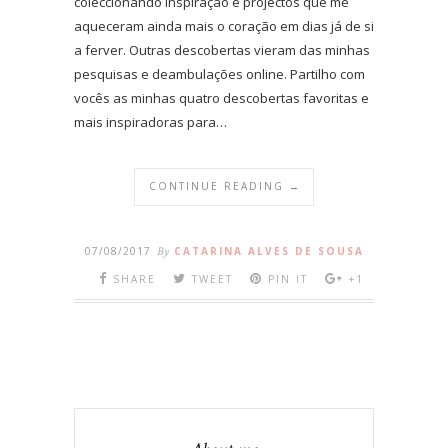
coleccionando inspiração e projectos que me
aqueceram ainda mais o coração em dias já de si
a ferver. Outras descobertas vieram das minhas
pesquisas e deambulações online. Partilho com
vocês as minhas quatro descobertas favoritas e
mais inspiradoras para…
CONTINUE READING →
07/08/2017
By
CATARINA ALVES DE SOUSA
SHARE
TWEET
PIN IT
+1