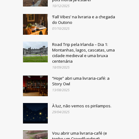
10/12/2025
‘Fall Vibes’ na livraria e a chegada
do Outono
01/10/2025
Road Trip pela Irlanda – Dia 1:
Montanhas, lagos, cascatas, uma
cidade medieval e uma bruxa
centenária
18/09/2025
“Hoje” abri uma livraria-café: a
Story Owl
13/08/2025
À luz, não vemos os pirilampos.
29/04/2025
Vou abrir uma livraria-café (e
tenho um Crowdfunding!)