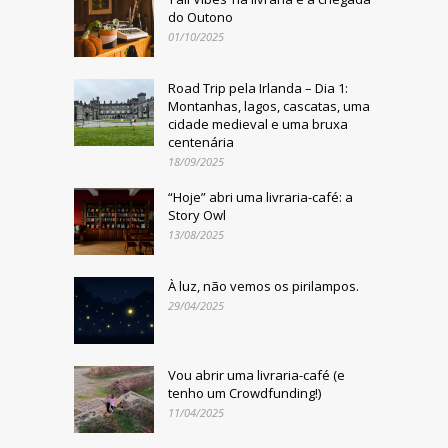
do Outono
01/10/2025
Road Trip pela Irlanda – Dia 1:
Montanhas, lagos, cascatas, uma
cidade medieval e uma bruxa
centenária
18/09/2025
“Hoje” abri uma livraria-café: a
Story Owl
13/08/2025
À luz, não vemos os pirilampos.
29/04/2025
Vou abrir uma livraria-café (e
tenho um Crowdfunding!)
11/04/2025