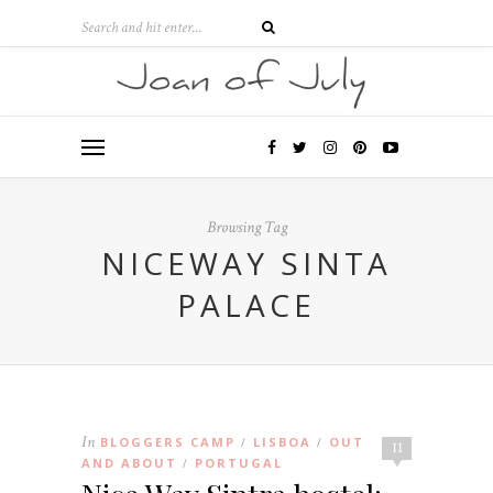
Browsing Tag
NICEWAY SINTA
PALACE
In
BLOGGERS CAMP
LISBOA
OUT
/
/
11
AND ABOUT
PORTUGAL
/