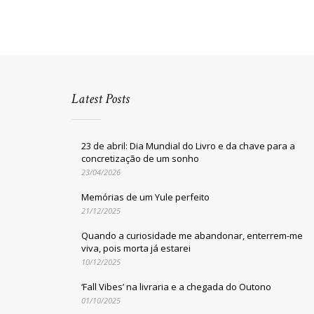
Latest Posts
23 de abril: Dia Mundial do Livro e da chave para a
concretização de um sonho
23/04/2026
Memórias de um Yule perfeito
21/12/2025
Quando a curiosidade me abandonar, enterrem-me
viva, pois morta já estarei
10/12/2025
‘Fall Vibes’ na livraria e a chegada do Outono
01/10/2025