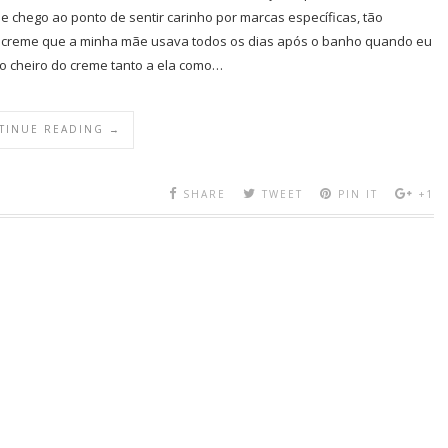
e chego ao ponto de sentir carinho por marcas específicas, tão
o creme que a minha mãe usava todos os dias após o banho quando eu
o cheiro do creme tanto a ela como…
TINUE READING →
SHARE
TWEET
PIN IT
+1