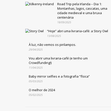
Road Trip pela Irlanda – Dia 1:
Montanhas, lagos, cascatas, uma
cidade medieval e uma bruxa
centenária
18/09/2025
“Hoje” abri uma livraria-café: a Story Owl
13/08/2025
À luz, não vemos os pirilampos.
29/04/2025
Vou abrir uma livraria-café (e tenho um
Crowdfunding!)
11/04/2025
Baby mirror selfies e a fotografia “física”
05/03/2025
O melhor de 2024
05/02/2025