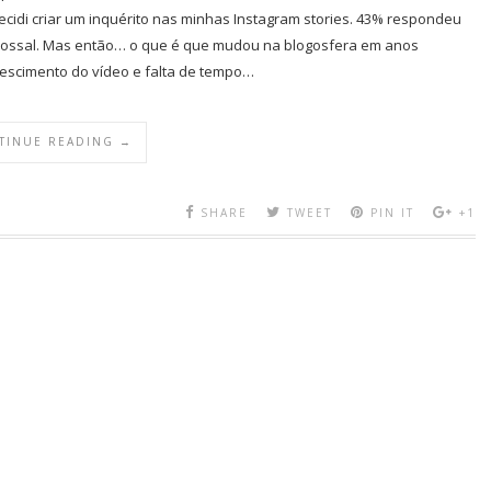
cidi criar um inquérito nas minhas Instagram stories. 43% respondeu
olossal. Mas então… o que é que mudou na blogosfera em anos
crescimento do vídeo e falta de tempo…
TINUE READING →
SHARE
TWEET
PIN IT
+1