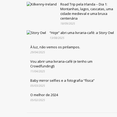
Road Trip pela Irlanda – Dia 1:
Montanhas, lagos, cascatas, uma
cidade medieval e uma bruxa
centenária
18/09/2025
“Hoje” abri uma livraria-café: a Story Owl
13/08/2025
À luz, não vemos os pirilampos.
29/04/2025
Vou abrir uma livraria-café (e tenho um
Crowdfunding!)
11/04/2025
Baby mirror selfies e a fotografia “física”
05/03/2025
O melhor de 2024
05/02/2025