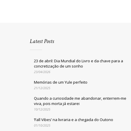
Latest Posts
23 de abril: Dia Mundial do Livro e da chave para a
concretização de um sonho
23/04/2026
Memórias de um Yule perfeito
21/12/2025
Quando a curiosidade me abandonar, enterrem-me
viva, pois morta já estarei
10/12/2025
‘Fall Vibes’ na livraria e a chegada do Outono
01/10/2025