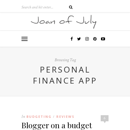
Browsing Tag
PERSONAL
FINANCE APP
In
BUDGETING
REVIEWS
/
6
Blogger on a budget