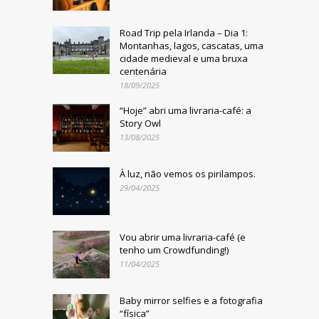
Road Trip pela Irlanda – Dia 1:
Montanhas, lagos, cascatas, uma
cidade medieval e uma bruxa
centenária
18/09/2025
“Hoje” abri uma livraria-café: a
Story Owl
13/08/2025
À luz, não vemos os pirilampos.
29/04/2025
Vou abrir uma livraria-café (e
tenho um Crowdfunding!)
11/04/2025
Baby mirror selfies e a fotografia
“física”