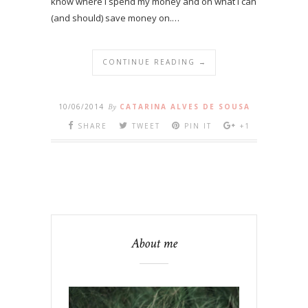
know where I spend my money and on what I can
(and should) save money on.…
CONTINUE READING →
10/06/2014
By
CATARINA ALVES DE SOUSA
SHARE
TWEET
PIN IT
+1
About me