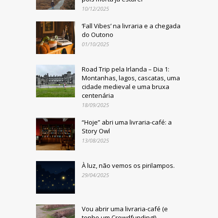
10/12/2025
‘Fall Vibes’ na livraria e a chegada
do Outono
01/10/2025
Road Trip pela Irlanda – Dia 1:
Montanhas, lagos, cascatas, uma
cidade medieval e uma bruxa
centenária
18/09/2025
“Hoje” abri uma livraria-café: a
Story Owl
13/08/2025
À luz, não vemos os pirilampos.
29/04/2025
Vou abrir uma livraria-café (e
tenho um Crowdfunding!)