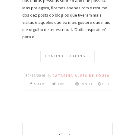
das outras pessoas sobre o ano que passou.
Mas por agora, ficamos apenas com o resumo
dos dez posts do blog: os que tiveram mais
visitas e aqueles que eu mais gostei e que mais
me orgulho de ter escrito. 1. ‘Outfit inspiration’
para o…
CONTINUE READING →
30/12/2016
By
CATARINA ALVES DE SOUSA
SHARE
TWEET
PIN IT
+1