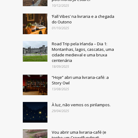
10/12/2025
‘Fall Vibes’ na livraria e a chegada
do Outono
01/10/2025
Road Trip pela Irlanda – Dia 1:
Montanhas, lagos, cascatas, uma
cidade medieval e uma bruxa
centenária
18/09/2025
“Hoje” abri uma livraria-café: a
Story Owl
13/08/2025
À luz, não vemos os pirilampos.
29/04/2025
Vou abrir uma livraria-café (e
tenho um Crowdfunding!)