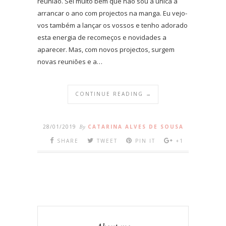
reunião. Sei muito bem que não sou a única a
arrancar o ano com projectos na manga. Eu vejo-
vos também a lançar os vossos e tenho adorado
esta energia de recomeços e novidades a
aparecer. Mas, com novos projectos, surgem
novas reuniões e a…
CONTINUE READING →
28/01/2019
By
CATARINA ALVES DE SOUSA
SHARE
TWEET
PIN IT
+1