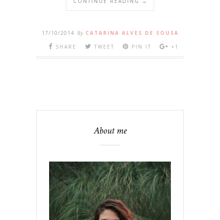
CONTINUE READING →
17/10/2014
By
CATARINA ALVES DE SOUSA
SHARE
TWEET
PIN IT
+1
About me