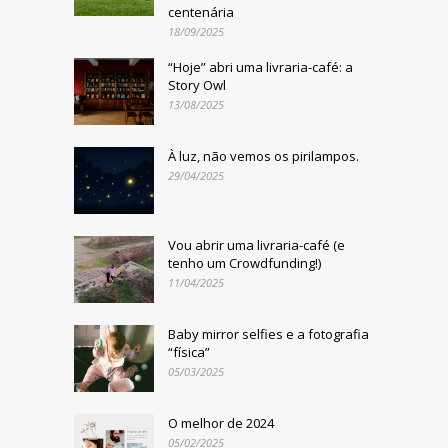
centenária
18/09/2025
“Hoje” abri uma livraria-café: a
Story Owl
13/08/2025
À luz, não vemos os pirilampos.
29/04/2025
Vou abrir uma livraria-café (e
tenho um Crowdfunding!)
11/04/2025
Baby mirror selfies e a fotografia
“física”
05/03/2025
O melhor de 2024
05/02/2025