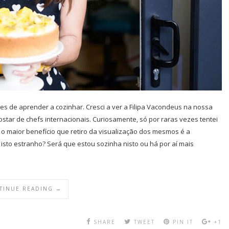
s de aprender a cozinhar. Cresci a ver a Filipa Vacondeus na nossa
tar de chefs internacionais. Curiosamente, só por raras vezes tentei
o maior benefício que retiro da visualização dos mesmos é a
to estranho? Será que estou sozinha nisto ou há por aí mais
TINUE READING →
SHARE
TWEET
PIN IT
+1