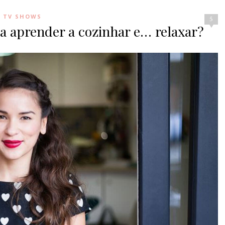
D TV SHOWS
5
a aprender a cozinhar e… relaxar?