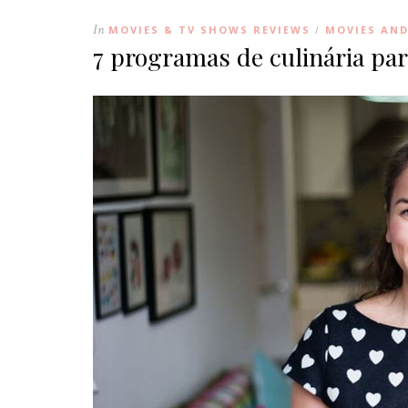
In
MOVIES & TV SHOWS REVIEWS
MOVIES AN
/
7 programas de culinária par