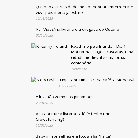
Quando a curiosidade me abandonar, enterrem-me
viva, pois morta já estarei
10/12/2025
‘Fall Vibes’ na livraria e a chegada do Outono
01/10/2025
Road Trip pela Irlanda – Dia 1:
Montanhas, lagos, cascatas, uma
cidade medieval e uma bruxa
centenária
18/09/2025
“Hoje” abri uma livraria-café: a Story Owl
13/08/2025
À luz, não vemos os pirilampos.
29/04/2025
Vou abrir uma livraria-café (e tenho um
Crowdfunding!)
11/04/2025
Baby mirror selfies e a fotografia “física”