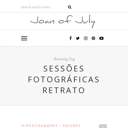
Browsing Tag
SESSÕES
FOTOGRÁFICAS
RETRATO
In
PHOTOGRAPHY
SESSÕES
/
1