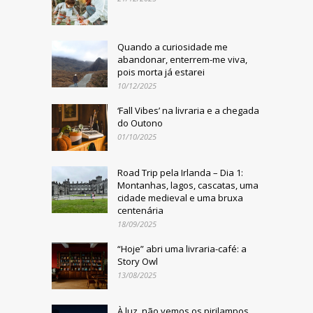
Quando a curiosidade me
abandonar, enterrem-me viva,
pois morta já estarei
10/12/2025
‘Fall Vibes’ na livraria e a chegada
do Outono
01/10/2025
Road Trip pela Irlanda – Dia 1:
Montanhas, lagos, cascatas, uma
cidade medieval e uma bruxa
centenária
18/09/2025
“Hoje” abri uma livraria-café: a
Story Owl
13/08/2025
À luz, não vemos os pirilampos.