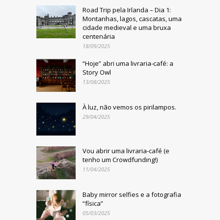
Road Trip pela Irlanda – Dia 1:
Montanhas, lagos, cascatas, uma
cidade medieval e uma bruxa
centenária
18/09/2025
“Hoje” abri uma livraria-café: a
Story Owl
13/08/2025
À luz, não vemos os pirilampos.
29/04/2025
Vou abrir uma livraria-café (e
tenho um Crowdfunding!)
11/04/2025
Baby mirror selfies e a fotografia
“física”
05/03/2025