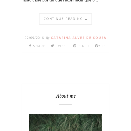
CONTINUE READING →
02/09/2016
By
CATARINA ALVES DE SOUSA
SHARE
TWEET
PIN IT
+1
About me