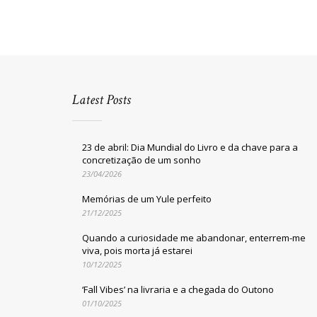
Latest Posts
23 de abril: Dia Mundial do Livro e da chave para a
concretização de um sonho
23/04/2026
Memórias de um Yule perfeito
21/12/2025
Quando a curiosidade me abandonar, enterrem-me
viva, pois morta já estarei
10/12/2025
‘Fall Vibes’ na livraria e a chegada do Outono
01/10/2025