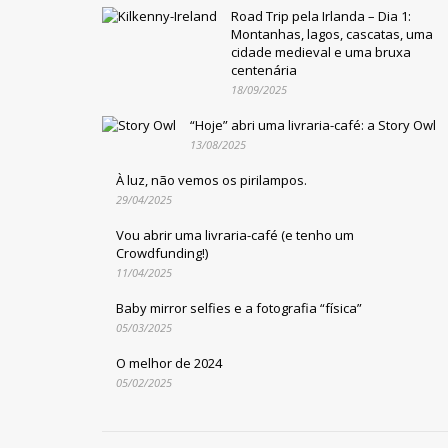
Road Trip pela Irlanda – Dia 1:
Montanhas, lagos, cascatas, uma
cidade medieval e uma bruxa
centenária
18/09/2025
“Hoje” abri uma livraria-café: a Story Owl
13/08/2025
À luz, não vemos os pirilampos.
29/04/2025
Vou abrir uma livraria-café (e tenho um
Crowdfunding!)
11/04/2025
Baby mirror selfies e a fotografia “física”
05/03/2025
O melhor de 2024
05/02/2025