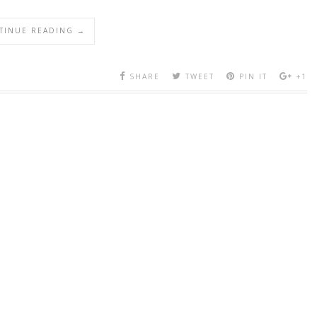
TINUE READING →
SHARE
TWEET
PIN IT
+1