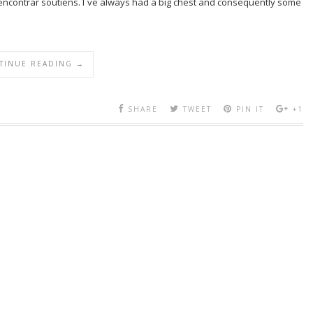
ncontrar soutiens. I´ve always had a big chest and consequently some
TINUE READING →
SHARE
TWEET
PIN IT
+1