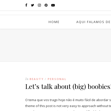
HOME
AQUI FALAMOS DE
In
BEAUTY
PERSONAL
/
Let’s talk about (big) boobies
O tema que vos trago hoje não é muito fácil de abordar
theme of this post is not very easy to approach without 