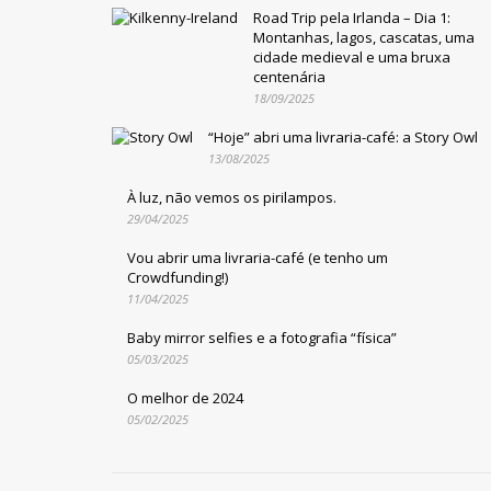
Road Trip pela Irlanda – Dia 1:
Montanhas, lagos, cascatas, uma
cidade medieval e uma bruxa
centenária
18/09/2025
“Hoje” abri uma livraria-café: a Story Owl
13/08/2025
À luz, não vemos os pirilampos.
29/04/2025
Vou abrir uma livraria-café (e tenho um
Crowdfunding!)
11/04/2025
Baby mirror selfies e a fotografia “física”
05/03/2025
O melhor de 2024
05/02/2025