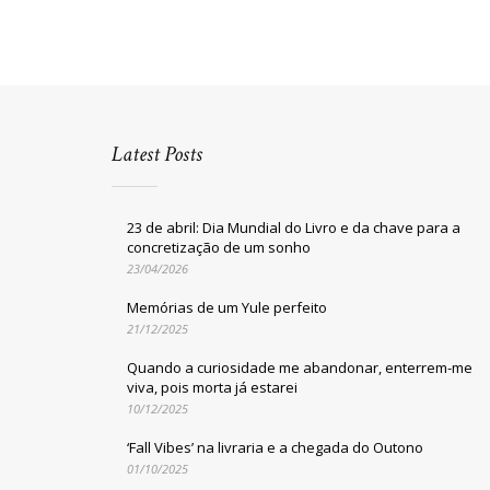
Latest Posts
23 de abril: Dia Mundial do Livro e da chave para a
concretização de um sonho
23/04/2026
Memórias de um Yule perfeito
21/12/2025
Quando a curiosidade me abandonar, enterrem-me
viva, pois morta já estarei
10/12/2025
‘Fall Vibes’ na livraria e a chegada do Outono
01/10/2025