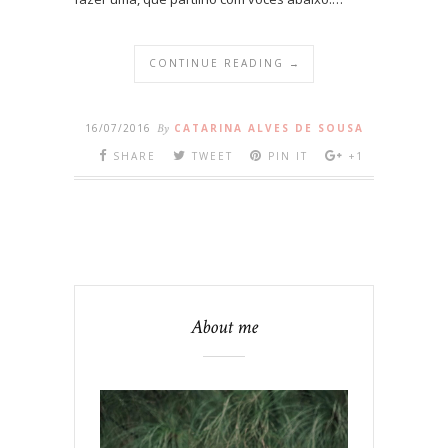
CONTINUE READING →
16/07/2016
By
CATARINA ALVES DE SOUSA
SHARE
TWEET
PIN IT
+1
About me