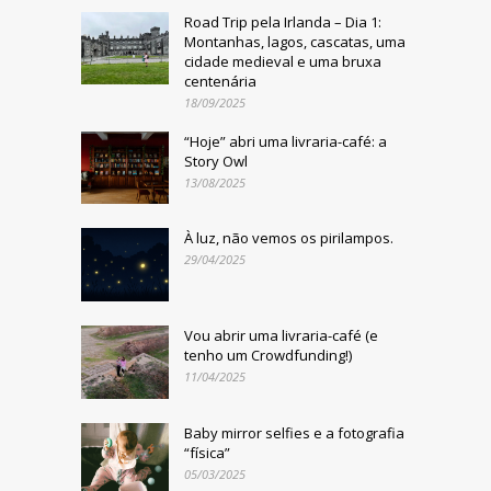
Road Trip pela Irlanda – Dia 1:
Montanhas, lagos, cascatas, uma
cidade medieval e uma bruxa
centenária
18/09/2025
“Hoje” abri uma livraria-café: a
Story Owl
13/08/2025
À luz, não vemos os pirilampos.
29/04/2025
Vou abrir uma livraria-café (e
tenho um Crowdfunding!)
11/04/2025
Baby mirror selfies e a fotografia
“física”
05/03/2025