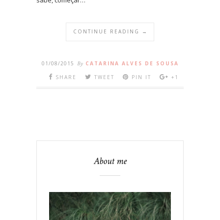
CONTINUE READING →
01/08/2015
By
CATARINA ALVES DE SOUSA
SHARE
TWEET
PIN IT
+1
About me