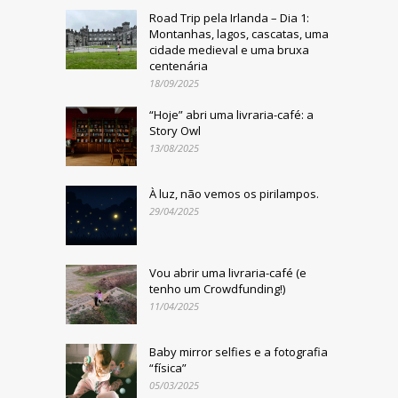
Road Trip pela Irlanda – Dia 1:
Montanhas, lagos, cascatas, uma
cidade medieval e uma bruxa
centenária
18/09/2025
“Hoje” abri uma livraria-café: a
Story Owl
13/08/2025
À luz, não vemos os pirilampos.
29/04/2025
Vou abrir uma livraria-café (e
tenho um Crowdfunding!)
11/04/2025
Baby mirror selfies e a fotografia
“física”
05/03/2025