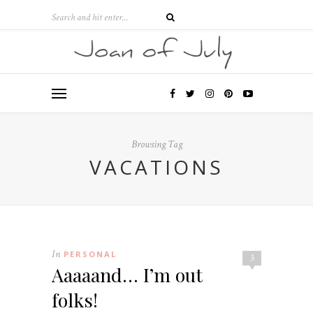
Browsing Tag
VACATIONS
In
PERSONAL
3
Aaaaand… I’m out
folks!