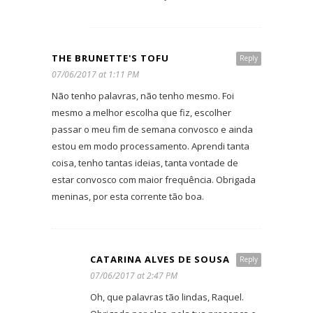
THE BRUNETTE'S TOFU
Reply
07/06/2017 at 1:11 PM
Não tenho palavras, não tenho mesmo. Foi
mesmo a melhor escolha que fiz, escolher
passar o meu fim de semana convosco e ainda
estou em modo processamento. Aprendi tanta
coisa, tenho tantas ideias, tanta vontade de
estar convosco com maior frequência. Obrigada
meninas, por esta corrente tão boa.
CATARINA ALVES DE SOUSA
Reply
07/06/2017 at 2:47 PM
Oh, que palavras tão lindas, Raquel.