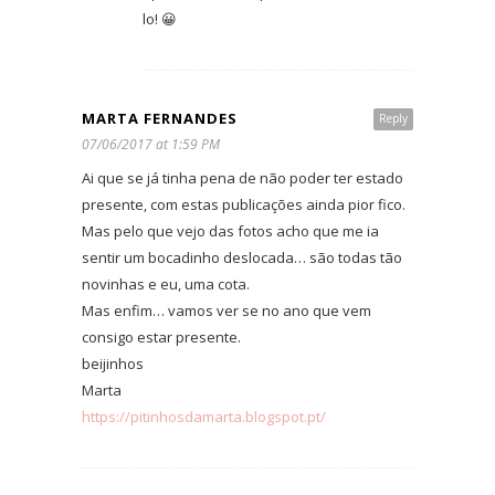
lo! 😀
MARTA FERNANDES
Reply
07/06/2017 at 1:59 PM
Ai que se já tinha pena de não poder ter estado
presente, com estas publicações ainda pior fico.
Mas pelo que vejo das fotos acho que me ia
sentir um bocadinho deslocada… são todas tão
novinhas e eu, uma cota.
Mas enfim… vamos ver se no ano que vem
consigo estar presente.
beijinhos
Marta
https://pitinhosdamarta.blogspot.pt/