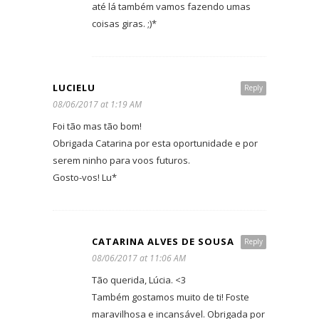
até lá também vamos fazendo umas
coisas giras. ;)*
LUCIELU
Reply
08/06/2017 at 1:19 AM
Foi tão mas tão bom!
Obrigada Catarina por esta oportunidade e por
serem ninho para voos futuros.
Gosto-vos! Lu*
CATARINA ALVES DE SOUSA
Reply
08/06/2017 at 11:06 AM
Tão querida, Lúcia. <3
Também gostamos muito de ti! Foste
maravilhosa e incansável. Obrigada por