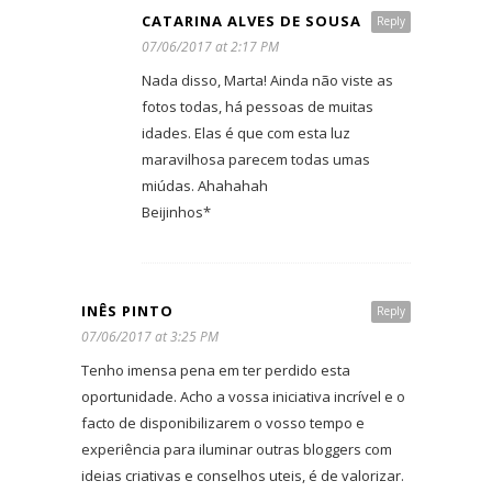
CATARINA ALVES DE SOUSA
Reply
07/06/2017 at 2:17 PM
Nada disso, Marta! Ainda não viste as
fotos todas, há pessoas de muitas
idades. Elas é que com esta luz
maravilhosa parecem todas umas
miúdas. Ahahahah
Beijinhos*
INÊS PINTO
Reply
07/06/2017 at 3:25 PM
Tenho imensa pena em ter perdido esta
oportunidade. Acho a vossa iniciativa incrível e o
facto de disponibilizarem o vosso tempo e
experiência para iluminar outras bloggers com
ideias criativas e conselhos uteis, é de valorizar.