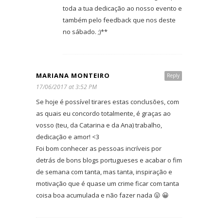
toda a tua dedicação ao nosso evento e
também pelo feedback que nos deste
no sábado. ;)**
MARIANA MONTEIRO
Reply
17/06/2017 at 3:52 PM
Se hoje é possível tirares estas conclusões, com
as quais eu concordo totalmente, é graças ao
vosso (teu, da Catarina e da Ana) trabalho,
dedicação e amor! <3
Foi bom conhecer as pessoas incríveis por
detrás de bons blogs portugueses e acabar o fim
de semana com tanta, mas tanta, inspiração e
motivação que é quase um crime ficar com tanta
coisa boa acumulada e não fazer nada 😛 😀