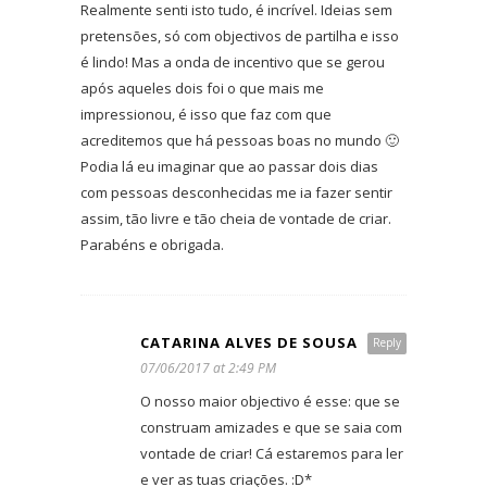
Realmente senti isto tudo, é incrível. Ideias sem
pretensões, só com objectivos de partilha e isso
é lindo! Mas a onda de incentivo que se gerou
após aqueles dois foi o que mais me
impressionou, é isso que faz com que
acreditemos que há pessoas boas no mundo 🙂
Podia lá eu imaginar que ao passar dois dias
com pessoas desconhecidas me ia fazer sentir
assim, tão livre e tão cheia de vontade de criar.
Parabéns e obrigada.
CATARINA ALVES DE SOUSA
Reply
07/06/2017 at 2:49 PM
O nosso maior objectivo é esse: que se
construam amizades e que se saia com
vontade de criar! Cá estaremos para ler
e ver as tuas criações. :D*