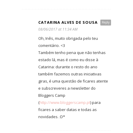
CATARINA ALVES DE SOUSA
Reply
08/06/2017 at 11:34 AM
Oh, Inês, muito obrigada pelo teu
comentário. <3
Também tenho pena que não tenhas
estado lá, mas é como eu disse à
Catarina: durante o resto do ano
também fazemos outras iniciativas
giras, é uma questão de ficares atente
e subscreveres a newsletter do
Bloggers Camp
(
http://www.bloggerscamp.pt
) para
ficares a saber datas e todas as
novidades. :D*