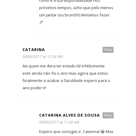
como é a tua disponibilidade nos
próximos tempos, acho que pelo menos
um jantar (ou brunch!) devíamos fazer.
:)*
CATARINA
Reply
08/06/2017 at 12:38 AM
Aiii quem me dera ter estado lá! Infelizmente
este ainda não foi o ano mas agora que estou
finalmente a acabar a faculdade espero para o
ano poder ir!
CATARINA ALVES DE SOUSA
Reply
08/06/2017 at 11:30 AM
Espero que consigas ir, Catarina! 😀 Mas