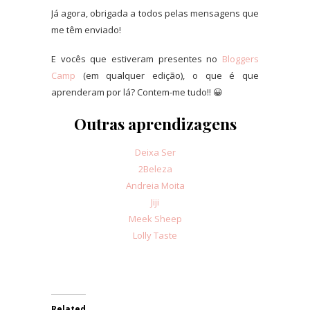
Já agora, obrigada a todos pelas mensagens que
me têm enviado!
E vocês que estiveram presentes no
Bloggers
Camp
(em qualquer edição), o que é que
aprenderam por lá? Contem-me tudo!! 😀
Outras aprendizagens
Deixa Ser
2Beleza
Andreia Moita
Jiji
Meek Sheep
Lolly Taste
Related