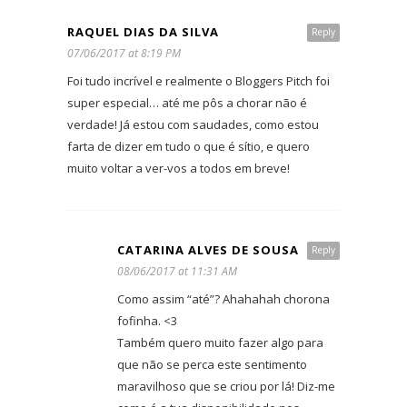
RAQUEL DIAS DA SILVA
Reply
07/06/2017 at 8:19 PM
Foi tudo incrível e realmente o Bloggers Pitch foi
super especial… até me pôs a chorar não é
verdade! Já estou com saudades, como estou
farta de dizer em tudo o que é sítio, e quero
muito voltar a ver-vos a todos em breve!
CATARINA ALVES DE SOUSA
Reply
08/06/2017 at 11:31 AM
Como assim “até”? Ahahahah chorona
fofinha. <3
Também quero muito fazer algo para
que não se perca este sentimento
maravilhoso que se criou por lá! Diz-me