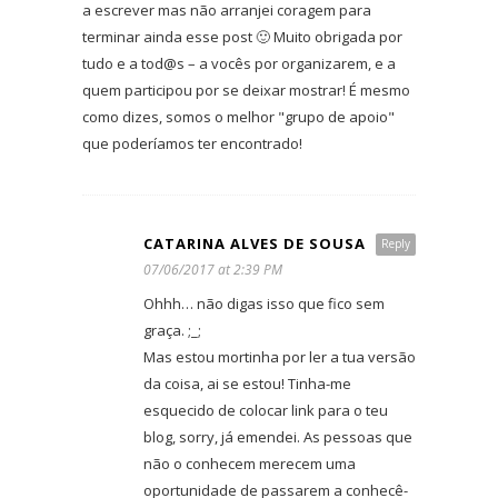
a escrever mas não arranjei coragem para
terminar ainda esse post 🙂 Muito obrigada por
tudo e a tod@s – a vocês por organizarem, e a
quem participou por se deixar mostrar! É mesmo
como dizes, somos o melhor "grupo de apoio"
que poderíamos ter encontrado!
CATARINA ALVES DE SOUSA
Reply
07/06/2017 at 2:39 PM
Ohhh… não digas isso que fico sem
graça. ;_;
Mas estou mortinha por ler a tua versão
da coisa, ai se estou! Tinha-me
esquecido de colocar link para o teu
blog, sorry, já emendei. As pessoas que
não o conhecem merecem uma
oportunidade de passarem a conhecê-