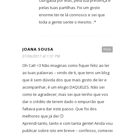
Obrigada por elas, pela tua presença e
pelas tuas partilhas. Foi um gosto
enorme ter-te lá connosco e sei que
toda a gente sente o mesmo. :*
JOANA SOUSA
Reply
07/06/2017 at 1:31 PM
Oh Cat! <3 Não imaginas como fiquei feliz ao ler
as tuas palavras – vindo de ti, que tens um blog
que é sem dúvida dos que mais gosto de ler e
acompanhar, é um elogio DAQUELES. Não sei
como te agradecer, mas sei que tenho que vos
dar o crédito de terem dado o empurrão que
faltava para dar este passo. Que foi dos
melhores que já dei 🙂
Aprendi tanto, tanto e com tanta gente! Ainda vou
publicar sobre isto em breve – confesso, comecei