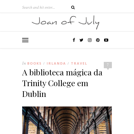
In
BOOKS
IRLANDA
TRAVEL
/
/
7
A biblioteca mágica da
Trinity College em
Dublin