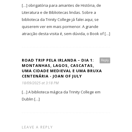
[…] obrigatória para amantes de História, de
Literatura e de Bibliotecas lindas. Sobre a
biblioteca da Trinity College já falei aqui, se
quiserem ver em mais pormenor. A grande
atracção desta visita é, sem dúvida, o Book of […]
ROAD TRIP PELA IRLANDA – DIA 1:
Reply
MONTANHAS, LAGOS, CASCATAS,
UMA CIDADE MEDIEVAL E UMA BRUXA
CENTENÁRIA - JOAN OF JULY
18/09/2025 at 3:18 PM
[…] A biblioteca mágica da Trinity College em
Dublin […]
LEAVE A REPLY