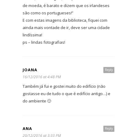
de moeda, é barato e dizem que os irlandeses
são como os portugueses!”
E com estas imagens da biblioteca, fiquei com
ainda mais vontade de ir, deve ser uma cidade
lindíssima!
ps – lindas fotografias!
JOANA
Reply
16/12/2016 at 4:48 PM
Também já fui e gostei muito do edifício (não
gostasse eu de tudo o que é edifício antigo…) e
do ambiente 🙂
ANA
Reply
20/12/2016 at 3:33 PM