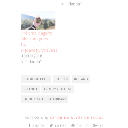
In "Irlanda"
Próxima viagem:
Blossom goes
to…
(#joanofjulytravels)
18/10/2016
In "Irlanda"
BOOK OF KELLS
DUBLIN
IRELAND
IRLANDA
TRINITY COLLEGE
TRINITY COLLEGE LIBRARY
15/12/2016
By
CATARINA ALVES DE SOUSA
SHARE
TWEET
PIN IT
+1