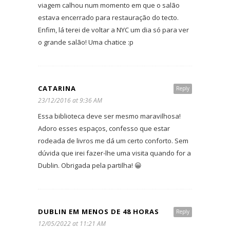
viagem calhou num momento em que o salão
estava encerrado para restauração do tecto.
Enfim, lá terei de voltar a NYC um dia só para ver
o grande salão! Uma chatice :p
CATARINA
Reply
23/12/2016 at 9:36 AM
Essa biblioteca deve ser mesmo maravilhosa!
Adoro esses espaços, confesso que estar
rodeada de livros me dá um certo conforto. Sem
dúvida que irei fazer-lhe uma visita quando for a
Dublin. Obrigada pela partilha! 😀
DUBLIN EM MENOS DE 48 HORAS
Reply
12/05/2022 at 11:21 AM