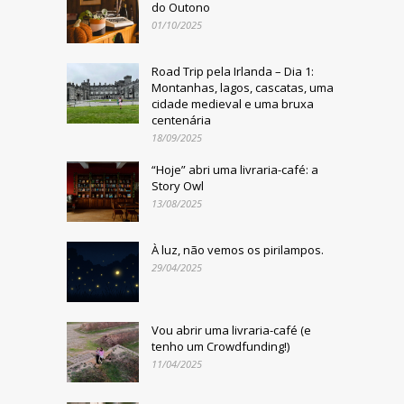
do Outono
01/10/2025
Road Trip pela Irlanda – Dia 1:
Montanhas, lagos, cascatas, uma
cidade medieval e uma bruxa
centenária
18/09/2025
“Hoje” abri uma livraria-café: a
Story Owl
13/08/2025
À luz, não vemos os pirilampos.
29/04/2025
Vou abrir uma livraria-café (e
tenho um Crowdfunding!)
11/04/2025