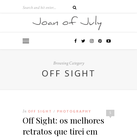
Browsing Category
OFF SIGHT
In
OFF SIGHT
PHOTOGRAPHY
/
5
Off Sight: os melhores
retratos que tirei em