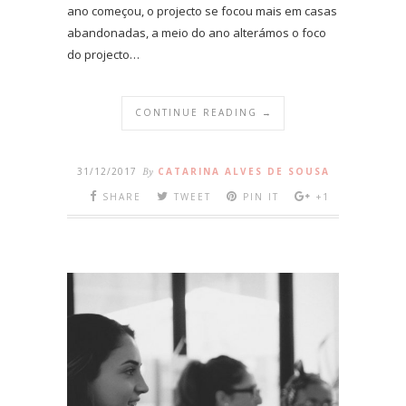
ano começou, o projecto se focou mais em casas
abandonadas, a meio do ano alterámos o foco
do projecto…
CONTINUE READING →
31/12/2017
By
CATARINA ALVES DE SOUSA
SHARE
TWEET
PIN IT
+1