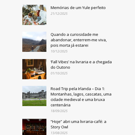
Memórias de um Yule perfeito
21/12/2025
Quando a curiosidade me
abandonar, enterrem-me viva,
pois morta já estarei
10/12/2025
‘Fall Vibes’ na livraria e a chegada
do Outono
01/10/2025
Road Trip pela Irlanda – Dia 1:
Montanhas, lagos, cascatas, uma
cidade medieval e uma bruxa
centenária
18/09/2025
“Hoje” abri uma livraria-café: a
Story Owl
13/08/2025