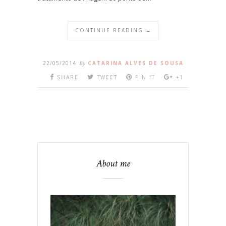
CONTINUE READING →
22/05/2014
By
CATARINA ALVES DE SOUSA
SHARE
TWEET
PIN IT
+1
About me