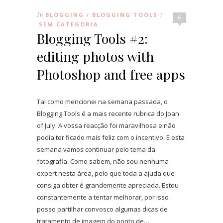
In
BLOGGING
BLOGGING TOOLS
/
/
6
SEM CATEGORIA
Blogging Tools #2:
editing photos with
Photoshop and free apps
Tal como mencionei na semana passada, o
Blogging Tools é a mais recente rubrica do Joan
of July. A vossa reacção foi maravilhosa e não
podia ter ficado mais feliz com o incentivo. E esta
semana vamos continuar pelo tema da
fotografia. Como sabem, não sou nenhuma
expert nesta área, pelo que toda a ajuda que
consiga obter é grandemente apreciada. Estou
constantemente a tentar melhorar, por isso
posso partilhar convosco algumas dicas de
tratamento de imagem do ponto de…