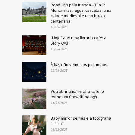
Road Trip pela Irlanda – Dia 1:
Montanhas, lagos, cascatas, uma
cidade medieval e uma bruxa
centenária
18/09/2025
“Hoje” abri uma livraria-café: a
Story Owl
13/08/2025
À luz, não vemos os pirilampos.
29/04/2025
Vou abrir uma livraria-café (e
tenho um Crowdfunding!)
11/04/2025
Baby mirror selfies e a fotografia
“física”
05/03/2025